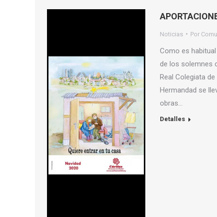
APORTACIONE
Noticias
Por
Comu
Como es habitual 
de los solemnes c
Real Colegiata de 
Hermandad se llev
obras…
Detalles