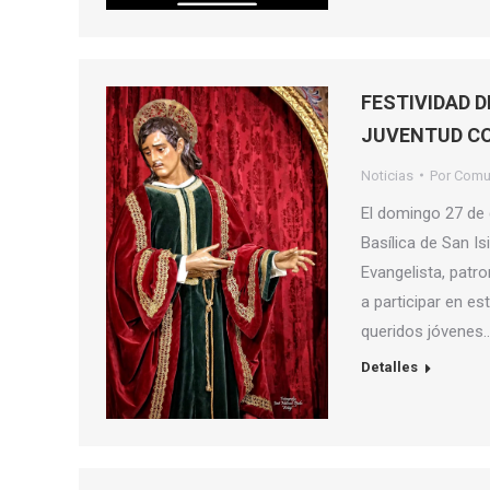
FESTIVIDAD 
JUVENTUD C
Noticias
Por
Comu
El domingo 27 de d
Basílica de San Is
Evangelista, pat
a participar en es
queridos jóvenes
Detalles