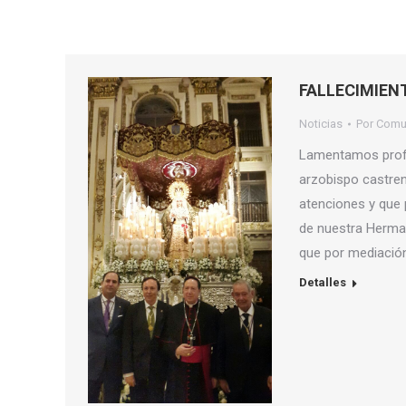
FALLECIMIENT
Noticias
Por
Comu
Lamentamos profun
arzobispo castren
atenciones y que 
de nuestra Herman
que por mediación
Detalles