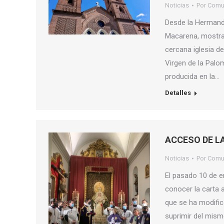
Noticias
Por
Comu
Desde la Hermanda
Macarena, mostram
cercana iglesia de
Virgen de la Palo
producida en la…
Detalles
ACCESO DE L
Noticias
Por
Comu
El pasado 10 de e
conocer la carta a
que se ha modific
suprimir del mism