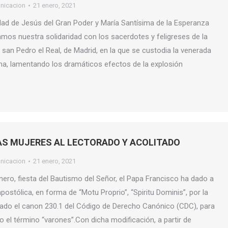
nicacion
21 enero, 2021
d de Jesús del Gran Poder y María Santísima de la Esperanza
os nuestra solidaridad con los sacerdotes y feligreses de la
 san Pedro el Real, de Madrid, en la que se custodia la venerada
ma, lamentando los dramáticos efectos de la explosión
AS MUJERES AL LECTORADO Y ACOLITADO
nicacion
21 enero, 2021
nero, fiesta del Bautismo del Señor, el Papa Francisco ha dado a
postólica, en forma de “Motu Proprio”, “Spiritu Dominis”, por la
ado el canon 230.1 del Código de Derecho Canónico (CDC), para
o el término “varones”.Con dicha modificación, a partir de