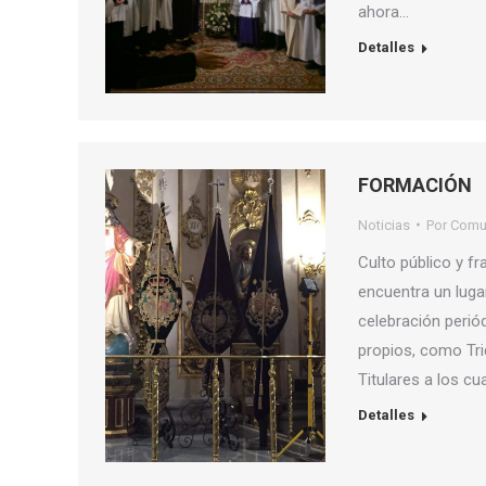
ahora…
Detalles
FORMACIÓN
Noticias
Por
Comu
Culto público y fr
encuentra un lugar
celebración perió
propios, como Tri
Titulares a los c
Detalles