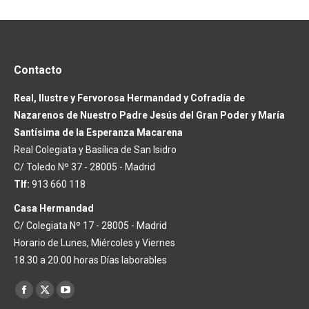
Contacto
Real, Ilustre y Fervorosa Hermandad y Cofradía de
Nazarenos de Nuestro Padre Jesús del Gran Poder y María
Santísima de la Esperanza Macarena
Real Colegiata y Basílica de San Isidro
C/ Toledo Nº 37 - 28005 - Madrid
Tlf:
913 660 118
Casa Hermandad
C/ Colegiata Nº 17 - 28005 - Madrid
Horario de Lunes, Miércoles y Viernes
18.30 a 20.00 horas Días laborables
Encuéntranos en:
Facebook
X
YouTube