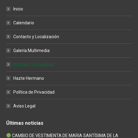
page
page
page
Inicio
opens
opens
opens
in
in
in
Calendario
new
new
new
window
window
window
Contacto y Localización
Galería Multimedia
Noticias / Actualidad
Hazte Hermano
Política de Privacidad
Aviso Legal
Últimas noticias
CAMBIO DE VESTIMENTA DE MARIA SANTÍSIMA DE LA