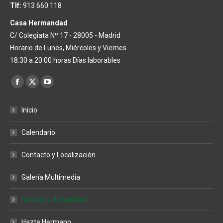
Tlf:
913 660 118
Casa Hermandad
C/ Colegiata Nº 17 - 28005 - Madrid
Horario de Lunes, Miércoles y Viernes
18.30 a 20.00 horas Días laborables
Encuéntranos en:
Facebook
X
YouTube
page
page
page
Inicio
opens
opens
opens
in
in
in
Calendario
new
new
new
window
window
window
Contacto y Localización
Galería Multimedia
Noticias / Actualidad
Hazte Hermano