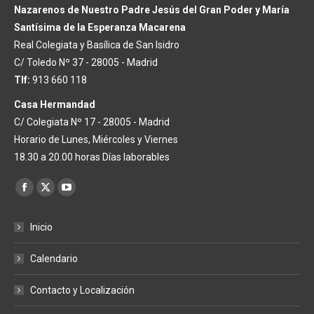
Nazarenos de Nuestro Padre Jesús del Gran Poder y María
Santísima de la Esperanza Macarena
Real Colegiata y Basílica de San Isidro
C/ Toledo Nº 37 - 28005 - Madrid
Tlf:
913 660 118
Casa Hermandad
C/ Colegiata Nº 17 - 28005 - Madrid
Horario de Lunes, Miércoles y Viernes
18.30 a 20.00 horas Días laborables
Encuéntranos en:
Facebook
X
YouTube
page
page
page
Inicio
opens
opens
opens
in
in
in
Calendario
new
new
new
window
window
window
Contacto y Localización