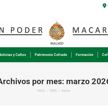
Noticias y Cultos
Patrimonio Cofrade
Formación
Cof
Archivos por mes:
marzo 202
Estás aquí:
Inicio
2026
marzo