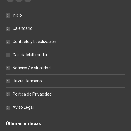
Facebook
X
YouTube
page
page
page
Inicio
opens
opens
opens
in
in
in
Calendario
new
new
new
window
window
window
Contacto y Localización
Galería Multimedia
Noticias / Actualidad
Hazte Hermano
Política de Privacidad
Aviso Legal
Últimas noticias