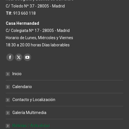
C/ Toledo Nº 37 - 28005 - Madrid
Tlf:
913 660 118
Casa Hermandad
C/ Colegiata Nº 17 - 28005 - Madrid
Horario de Lunes, Miércoles y Viernes
18.30 a 20.00 horas Días laborables
Encuéntranos en:
Facebook
X
YouTube
page
page
page
Inicio
opens
opens
opens
in
in
in
Calendario
new
new
new
window
window
window
Contacto y Localización
Galería Multimedia
Noticias / Actualidad