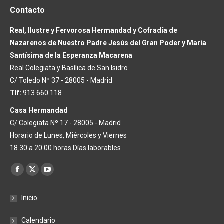
Contacto
Real, Ilustre y Fervorosa Hermandad y Cofradía de
Nazarenos de Nuestro Padre Jesús del Gran Poder y María
Santísima de la Esperanza Macarena
Real Colegiata y Basílica de San Isidro
C/ Toledo Nº 37 - 28005 - Madrid
Tlf:
913 660 118
Casa Hermandad
C/ Colegiata Nº 17 - 28005 - Madrid
Horario de Lunes, Miércoles y Viernes
18.30 a 20.00 horas Días laborables
Encuéntranos en:
Facebook
X
YouTube
page
page
page
Inicio
opens
opens
opens
in
in
in
Calendario