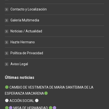
new
new
new
window
window
window
Contacto y Localización
Galería Multimedia
Noticias / Actualidad
Hazte Hermano
Política de Privacidad
Aviso Legal
Últimas noticias
CAMBIO DE VESTIMENTA DE MARIA SANTÍSIMA DE LA
ESPERANZA MACARENA
ACCIÓN SOCIAL
MISA DE HERMANDAD