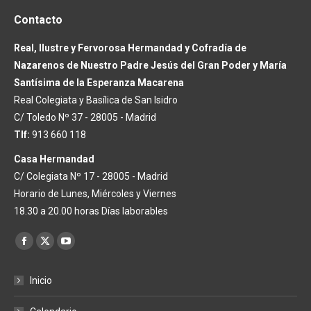
Contacto
Real, Ilustre y Fervorosa Hermandad y Cofradía de
Nazarenos de Nuestro Padre Jesús del Gran Poder y María
Santísima de la Esperanza Macarena
Real Colegiata y Basílica de San Isidro
C/ Toledo Nº 37 - 28005 - Madrid
Tlf:
913 660 118
Casa Hermandad
C/ Colegiata Nº 17 - 28005 - Madrid
Horario de Lunes, Miércoles y Viernes
18.30 a 20.00 horas Días laborables
Encuéntranos en:
Facebook
X
YouTube
page
page
page
Inicio
opens
opens
opens
in
in
in