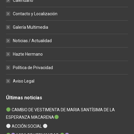
Calendario
new
new
new
window
window
window
Contacto y Localización
Galería Multimedia
Noticias / Actualidad
Hazte Hermano
Política de Privacidad
Aviso Legal
Últimas noticias
CAMBIO DE VESTIMENTA DE MARIA SANTÍSIMA DE LA
ESPERANZA MACARENA
ACCIÓN SOCIAL