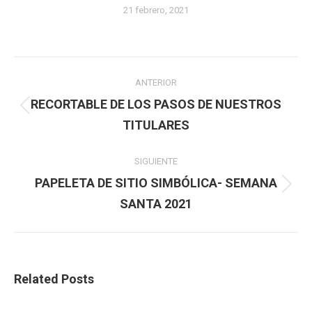
21 febrero, 2021
Navegación
ANTERIOR
entre
RECORTABLE DE LOS PASOS DE NUESTROS
Publicación
TITULARES
publicaciones
anterior:
SIGUIENTE
PAPELETA DE SITIO SIMBÓLICA- SEMANA
Publicación
SANTA 2021
siguiente:
Related Posts