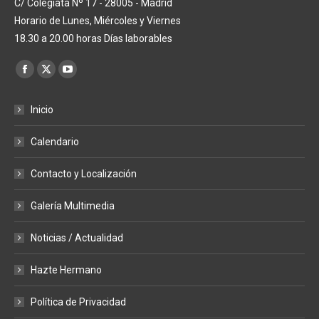
C/ Colegiata Nº 17 - 28005 - Madrid
Horario de Lunes, Miércoles y Viernes
18.30 a 20.00 horas Días laborables
Encuéntranos en:
Facebook
X
YouTube
page
page
page
Inicio
opens
opens
opens
in
in
in
Calendario
new
new
new
window
window
window
Contacto y Localización
Galería Multimedia
Noticias / Actualidad
Hazte Hermano
Política de Privacidad