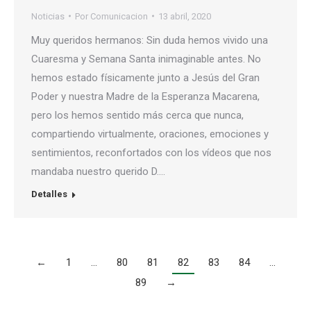
Noticias
Por
Comunicacion
13 abril, 2020
Muy queridos hermanos: Sin duda hemos vivido una
Cuaresma y Semana Santa inimaginable antes. No
hemos estado físicamente junto a Jesús del Gran
Poder y nuestra Madre de la Esperanza Macarena,
pero los hemos sentido más cerca que nunca,
compartiendo virtualmente, oraciones, emociones y
sentimientos, reconfortados con los vídeos que nos
mandaba nuestro querido D.…
Detalles
←
1
…
80
81
82
83
84
…
89
→