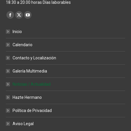
18.30 a 20.00 horas Días laborables
Encuéntranos en:
Facebook
X
YouTube
page
page
page
Inicio
opens
opens
opens
in
in
in
Calendario
new
new
new
window
window
window
Contacto y Localización
Galería Multimedia
Noticias / Actualidad
Hazte Hermano
Política de Privacidad
Aviso Legal