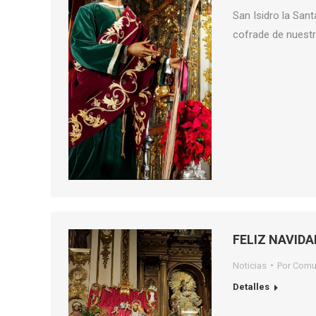
San Isidro la San
cofrade de nuest
FELIZ NAVID
Noticias
Por
Comu
Detalles