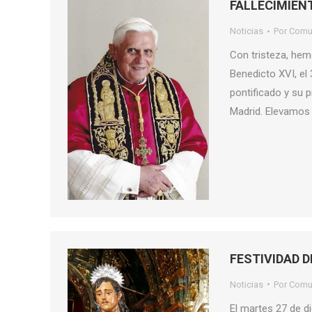
FALLECIMIENT
Noticias
Por
Comu
Con tristeza, hem
Benedicto XVI, el
pontificado y su 
Madrid. Elevamos 
FESTIVIDAD 
Noticias
Por
Comu
El martes 27 de di