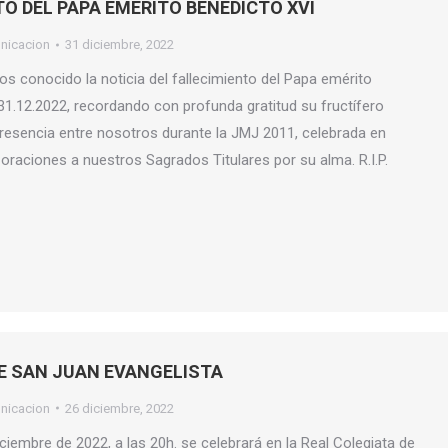
O DEL PAPA EMÉRITO BENEDICTO XVI
nicacion
31 diciembre, 2022
os conocido la noticia del fallecimiento del Papa emérito
 31.12.2022, recordando con profunda gratitud su fructífero
presencia entre nosotros durante la JMJ 2011, celebrada en
oraciones a nuestros Sagrados Titulares por su alma. R.I.P.
DE SAN JUAN EVANGELISTA
nicacion
26 diciembre, 2022
ciembre de 2022, a las 20h. se celebrará en la Real Colegiata de