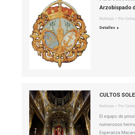
Arzobispado d
Noticias
Por
Comu
Detalles
CULTOS SOLE
Noticias
Por
Comu
El equipo de prio
numerosos hermano
Esperanza Macaren