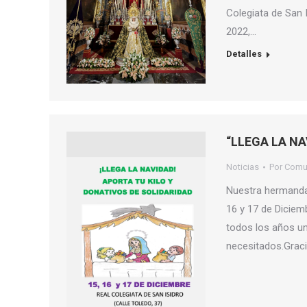
Colegiata de San I
2022,…
Detalles
“LLEGA LA N
Noticias
Por
Comu
Nuestra hermandad 
16 y 17 de Diciemb
todos los años un
necesitados.Graci