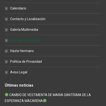
in
in
in
Calendario
new
new
new
window
window
window
Contacto y Localización
Galería Multimedia
Noticias / Actualidad
Hazte Hermano
Política de Privacidad
Aviso Legal
Últimas noticias
CAMBIO DE VESTIMENTA DE MARIA SANTÍSIMA DE LA
ESPERANZA MACARENA