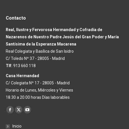
Contacto
Real, Ilustre y Fervorosa Hermandad y Cofradía de
Nazarenos de Nuestro Padre Jesús del Gran Poder y María
Santísima de la Esperanza Macarena
Real Colegiata y Basílica de San Isidro
C/ Toledo Nº 37 - 28005 - Madrid
Tlf:
913 660 118
Casa Hermandad
C/ Colegiata Nº 17 - 28005 - Madrid
Horario de Lunes, Miércoles y Viernes
18.30 a 20.00 horas Días laborables
Encuéntranos en:
Facebook
X
YouTube
page
page
page
Inicio
opens
opens
opens