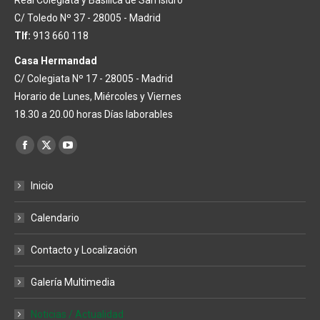
C/ Toledo Nº 37 - 28005 - Madrid
Tlf:
913 660 118
Casa Hermandad
C/ Colegiata Nº 17 - 28005 - Madrid
Horario de Lunes, Miércoles y Viernes
18.30 a 20.00 horas Días laborables
Encuéntranos en:
Facebook
X
YouTube
page
page
page
Inicio
opens
opens
opens
in
in
in
Calendario
new
new
new
window
window
window
Contacto y Localización
Galería Multimedia
Noticias / Actualidad