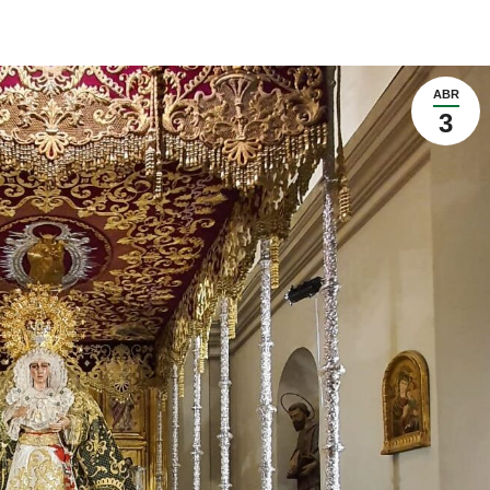
ABR
3