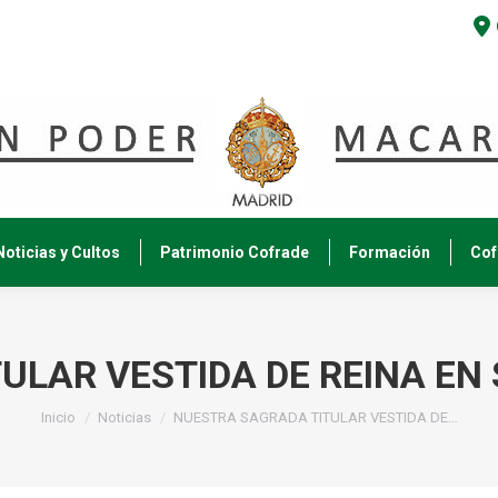
Noticias y Cultos
Patrimonio Cofrade
Formación
Cof
ULAR VESTIDA DE REINA EN 
Estás aquí:
Inicio
Noticias
NUESTRA SAGRADA TITULAR VESTIDA DE…