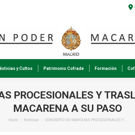
Noticias y Cultos
Patrimonio Cofrade
Formación
Cof
AS PROCESIONALES Y TRASL
MACARENA A SU PASO
Estás aquí:
Inicio
Noticias
CONCIERTO DE MARCHAS PROCESIONALES Y…