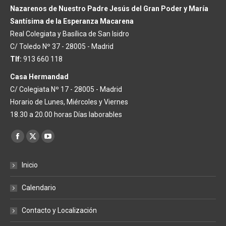
Nazarenos de Nuestro Padre Jesús del Gran Poder y María
Santísima de la Esperanza Macarena
Real Colegiata y Basílica de San Isidro
C/ Toledo Nº 37 - 28005 - Madrid
Tlf:
913 660 118
Casa Hermandad
C/ Colegiata Nº 17 - 28005 - Madrid
Horario de Lunes, Miércoles y Viernes
18.30 a 20.00 horas Días laborables
Encuéntranos en:
Facebook
X
YouTube
page
page
page
Inicio
opens
opens
opens
in
in
in
Calendario
new
new
new
window
window
window
Contacto y Localización