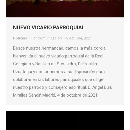
NUEVO VICARIO PARROQUIAL
Noticias
Por
Comunicacion
9 octubre, 2021
Desde nuestra hermandad, damos la más cordial
bienvenida al nuevo vicario parroquial de la Real
Colegiata y Basílica de San Isidro, D. Franklin
Uzcategui y nos ponemos a su disposición para
colaborar en las labores parroquiales que dirige
nuestro párroco y consejero espiritual, D. Ángel Luis
Miralles Sendín.Madrid, 4 de octubre de 2021