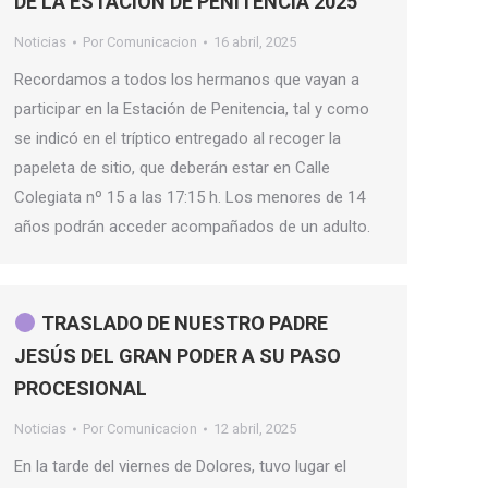
DE LA ESTACIÓN DE PENITENCIA 2025
Noticias
Por
Comunicacion
16 abril, 2025
Recordamos a todos los hermanos que vayan a
participar en la Estación de Penitencia, tal y como
se indicó en el tríptico entregado al recoger la
papeleta de sitio, que deberán estar en Calle
Colegiata nº 15 a las 17:15 h. Los menores de 14
años podrán acceder acompañados de un adulto.
TRASLADO DE NUESTRO PADRE
JESÚS DEL GRAN PODER A SU PASO
PROCESIONAL
Noticias
Por
Comunicacion
12 abril, 2025
En la tarde del viernes de Dolores, tuvo lugar el