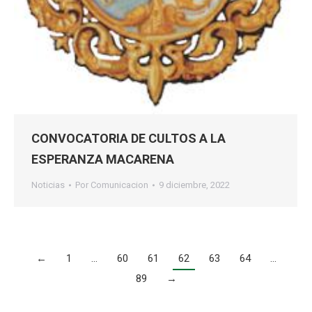
CONVOCATORIA DE CULTOS A LA
ESPERANZA MACARENA
Noticias
Por
Comunicacion
9 diciembre, 2022
←
1
…
60
61
62
63
64
…
89
→