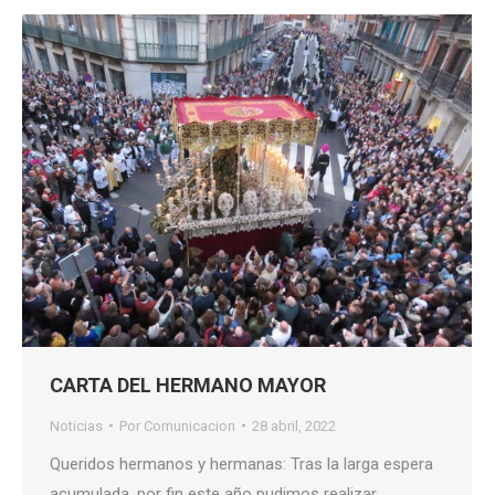
CARTA DEL HERMANO MAYOR
Noticias
Por
Comunicacion
28 abril, 2022
Queridos hermanos y hermanas: Tras la larga espera
acumulada, por fin este año pudimos realizar