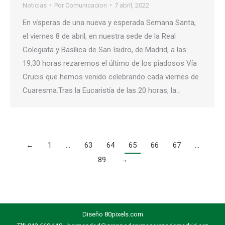
Noticias
Por
Comunicacion
7 abril, 2022
En vísperas de una nueva y esperada Semana Santa,
el viernes 8 de abril, en nuestra sede de la Real
Colegiata y Basílica de San Isidro, de Madrid, a las
19,30 horas rezaremos el último de los piadosos Vía
Crucis que hemos venido celebrando cada viernes de
Cuaresma.Tras la Eucaristía de las 20 horas, la…
←
1
…
63
64
65
66
67
…
89
→
Diseño
80pixels.com