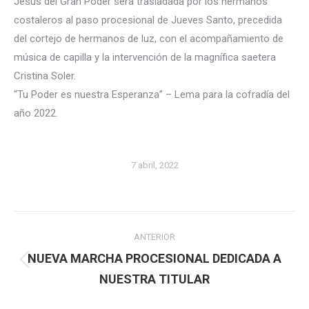
Jesús del Gran Poder será trasladada por los hermanos
costaleros al paso procesional de Jueves Santo, precedida
del cortejo de hermanos de luz, con el acompañamiento de
música de capilla y la intervención de la magnífica saetera
Cristina Soler.
“Tu Poder es nuestra Esperanza” – Lema para la cofradía del
año 2022.
7 abril, 2022
Navegación
ANTERIOR
entre
NUEVA MARCHA PROCESIONAL DEDICADA A
Publicación
NUESTRA TITULAR
publicaciones
anterior: