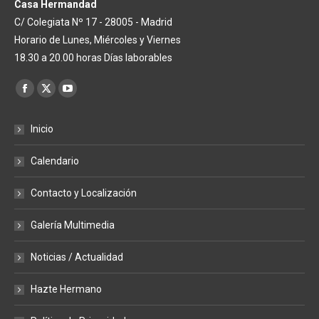
Casa Hermandad
C/ Colegiata Nº 17 - 28005 - Madrid
Horario de Lunes, Miércoles y Viernes
18.30 a 20.00 horas Días laborables
Encuéntranos en:
Facebook
X
YouTube
page
page
page
Inicio
opens
opens
opens
in
in
in
Calendario
new
new
new
window
window
window
Contacto y Localización
Galería Multimedia
Noticias / Actualidad
Hazte Hermano