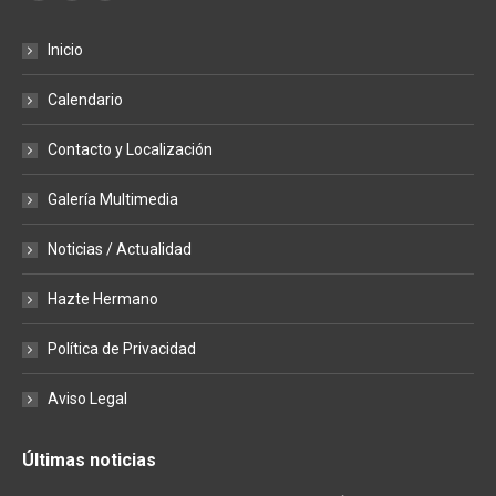
page
page
page
Inicio
opens
opens
opens
in
in
in
Calendario
new
new
new
window
window
window
Contacto y Localización
Galería Multimedia
Noticias / Actualidad
Hazte Hermano
Política de Privacidad
Aviso Legal
Últimas noticias