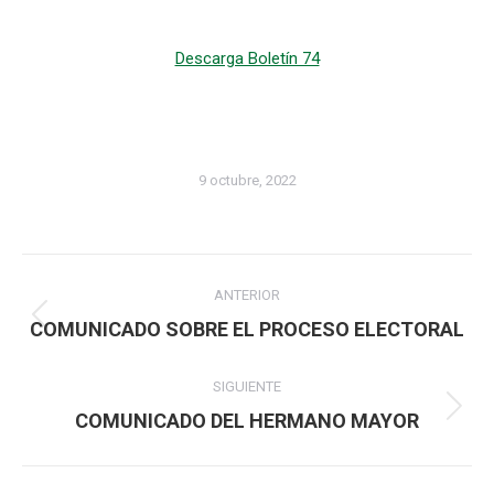
Descarga Boletín 74
9 octubre, 2022
Navegación
ANTERIOR
entre
Publicación
COMUNICADO SOBRE EL PROCESO ELECTORAL
anterior:
publicaciones
SIGUIENTE
Publicación
COMUNICADO DEL HERMANO MAYOR
siguiente: