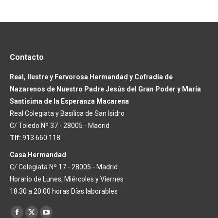
Contacto
Real, Ilustre y Fervorosa Hermandad y Cofradía de
Nazarenos de Nuestro Padre Jesús del Gran Poder y María
Santísima de la Esperanza Macarena
Real Colegiata y Basílica de San Isidro
C/ Toledo Nº 37 - 28005 - Madrid
Tlf:
913 660 118
Casa Hermandad
C/ Colegiata Nº 17 - 28005 - Madrid
Horario de Lunes, Miércoles y Viernes
18.30 a 20.00 horas Días laborables
Encuéntranos en:
Facebook
X
YouTube