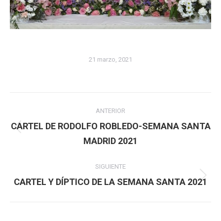
21 marzo, 2021
Navegación
ANTERIOR
entre
CARTEL DE RODOLFO ROBLEDO-SEMANA SANTA
Publicación
MADRID 2021
publicaciones
anterior:
SIGUIENTE
Publicación
CARTEL Y DÍPTICO DE LA SEMANA SANTA 2021
siguiente: