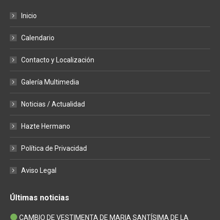
page
page
page
Inicio
opens
opens
opens
in
in
in
Calendario
new
new
new
window
window
window
Contacto y Localización
Galería Multimedia
Noticias / Actualidad
Hazte Hermano
Política de Privacidad
Aviso Legal
Últimas noticias
CAMBIO DE VESTIMENTA DE MARIA SANTÍSIMA DE LA