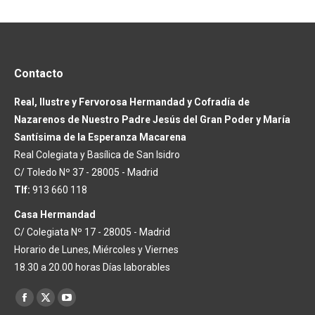
Contacto
Real, Ilustre y Fervorosa Hermandad y Cofradía de
Nazarenos de Nuestro Padre Jesús del Gran Poder y María
Santísima de la Esperanza Macarena
Real Colegiata y Basílica de San Isidro
C/ Toledo Nº 37 - 28005 - Madrid
Tlf:
913 660 118
Casa Hermandad
C/ Colegiata Nº 17 - 28005 - Madrid
Horario de Lunes, Miércoles y Viernes
18.30 a 20.00 horas Días laborables
Encuéntranos en:
Facebook
X
YouTube