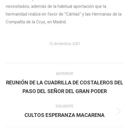
necesitados, además de la habitual aportación que la
hermandad realiza en favor de “Cáritas” y las Hermanas de la
Compañía de la Cruz, en Madrid.
12 diciembre, 2021
Navegación
ANTERIOR
entre
REUNIÓN DE LA CUADRILLA DE COSTALEROS DEL
Publicación
PASO DEL SEÑOR DEL GRAN PODER
publicaciones
anterior:
SIGUIENTE
Publicación
CULTOS ESPERANZA MACARENA
siguiente: