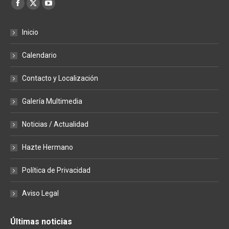
Encuéntranos en:
Facebook
X
YouTube
page
page
page
Inicio
opens
opens
opens
in
in
in
Calendario
new
new
new
window
window
window
Contacto y Localización
Galería Multimedia
Noticias / Actualidad
Hazte Hermano
Política de Privacidad
Aviso Legal
Últimas noticias