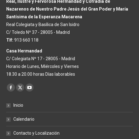
Real, Ilustre y Fervorosa Hermandad y Cofradía de
Nazarenos de Nuestro Padre Jesús del Gran Poder y María
Santísima de la Esperanza Macarena
Real Colegiata y Basílica de San Isidro
C/ Toledo Nº 37 - 28005 - Madrid
Tlf:
913 660 118
Casa Hermandad
C/ Colegiata Nº 17 - 28005 - Madrid
Horario de Lunes, Miércoles y Viernes
18.30 a 20.00 horas Días laborables
Encuéntranos en:
Facebook
X
YouTube
page
page
page
Inicio
opens
opens
opens
in
in
in
Calendario
new
new
new
window
window
window
Contacto y Localización