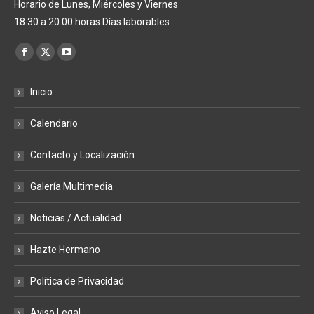
Horario de Lunes, Miércoles y Viernes
18.30 a 20.00 horas Días laborables
Encuéntranos en:
Facebook
X
YouTube
page
page
page
Inicio
opens
opens
opens
in
in
in
Calendario
new
new
new
window
window
window
Contacto y Localización
Galería Multimedia
Noticias / Actualidad
Hazte Hermano
Política de Privacidad
Aviso Legal