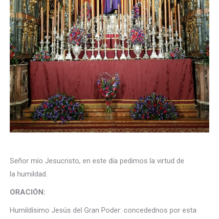
Señor mío Jesucristo, en este día pedimos la virtud de
la humildad.
ORACIÓN
:
Humildísimo Jesús del Gran Poder: concedednos por esta