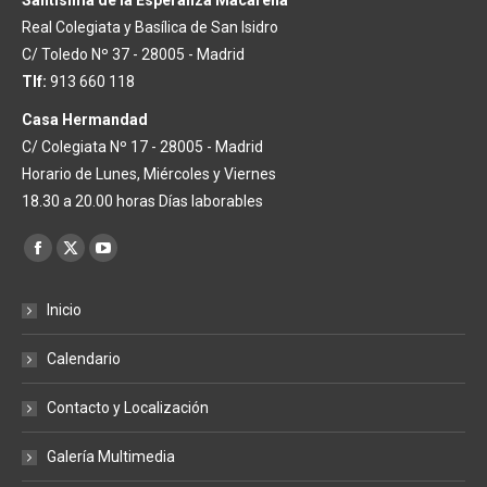
Santísima de la Esperanza Macarena
Real Colegiata y Basílica de San Isidro
C/ Toledo Nº 37 - 28005 - Madrid
Tlf:
913 660 118
Casa Hermandad
C/ Colegiata Nº 17 - 28005 - Madrid
Horario de Lunes, Miércoles y Viernes
18.30 a 20.00 horas Días laborables
Encuéntranos en:
Facebook
X
YouTube
page
page
page
Inicio
opens
opens
opens
in
in
in
Calendario
new
new
new
window
window
window
Contacto y Localización
Galería Multimedia