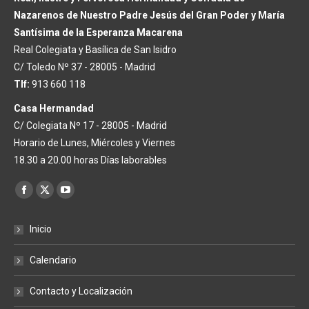
Nazarenos de Nuestro Padre Jesús del Gran Poder y María
Santísima de la Esperanza Macarena
Real Colegiata y Basílica de San Isidro
C/ Toledo Nº 37 - 28005 - Madrid
Tlf:
913 660 118
Casa Hermandad
C/ Colegiata Nº 17 - 28005 - Madrid
Horario de Lunes, Miércoles y Viernes
18.30 a 20.00 horas Días laborables
Encuéntranos en:
Facebook
X
YouTube
page
page
page
Inicio
opens
opens
opens
in
in
in
Calendario
new
new
new
window
window
window
Contacto y Localización