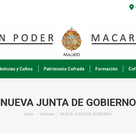
Noticias y Cultos
Patrimonio Cofrade
Formación
Cof
NUEVA JUNTA DE GOBIERNO
Estás aquí:
Inicio
Noticias
NUEVA JUNTA DE GOBIERNO