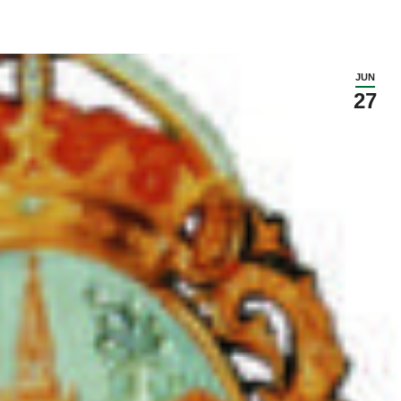
JUN
27