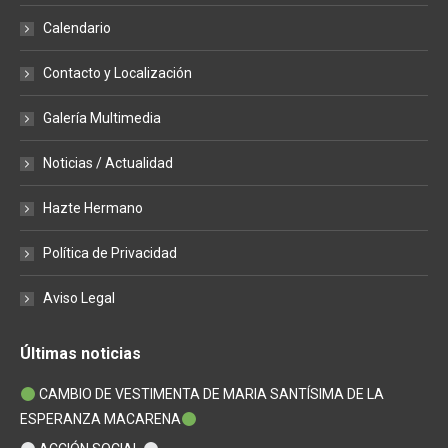
in
in
in
Calendario
new
new
new
window
window
window
Contacto y Localización
Galería Multimedia
Noticias / Actualidad
Hazte Hermano
Política de Privacidad
Aviso Legal
Últimas noticias
CAMBIO DE VESTIMENTA DE MARIA SANTÍSIMA DE LA
ESPERANZA MACARENA