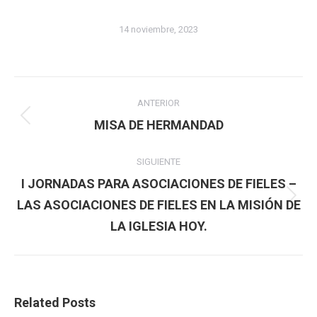
14 noviembre, 2023
Navegación
ANTERIOR
entre
Publicación
MISA DE HERMANDAD
anterior:
publicaciones
SIGUIENTE
I JORNADAS PARA ASOCIACIONES DE FIELES –
Publicación
LAS ASOCIACIONES DE FIELES EN LA MISIÓN DE
siguiente:
LA IGLESIA HOY.
Related Posts