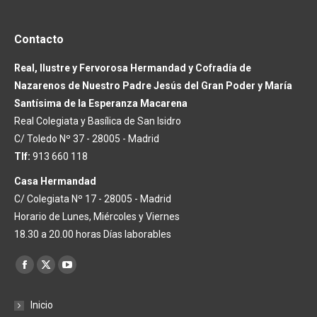
Contacto
Real, Ilustre y Fervorosa Hermandad y Cofradía de
Nazarenos de Nuestro Padre Jesús del Gran Poder y María
Santísima de la Esperanza Macarena
Real Colegiata y Basílica de San Isidro
C/ Toledo Nº 37 - 28005 - Madrid
Tlf:
913 660 118
Casa Hermandad
C/ Colegiata Nº 17 - 28005 - Madrid
Horario de Lunes, Miércoles y Viernes
18.30 a 20.00 horas Días laborables
Encuéntranos en:
Facebook
X
YouTube
page
page
page
Inicio
opens
opens
opens