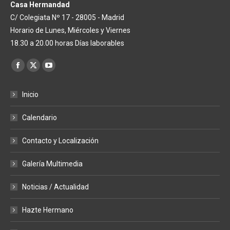
Casa Hermandad
C/ Colegiata Nº 17 - 28005 - Madrid
Horario de Lunes, Miércoles y Viernes
18.30 a 20.00 horas Días laborables
Encuéntranos en:
Facebook
X
YouTube
page
page
page
Inicio
opens
opens
opens
in
in
in
Calendario
new
new
new
window
window
window
Contacto y Localización
Galería Multimedia
Noticias / Actualidad
Hazte Hermano