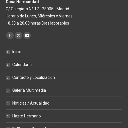
Casa Hermandad
C/ Colegiata Nº 17 - 28005 - Madrid
Horario de Lunes, Miércoles y Viernes
18.30 a 20.00 horas Días laborables
Encuéntranos en:
Facebook
X
YouTube
page
page
page
Inicio
opens
opens
opens
in
in
in
Calendario
new
new
new
window
window
window
Contacto y Localización
Galería Multimedia
Noticias / Actualidad
Hazte Hermano