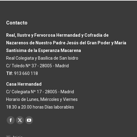
Contacto
Real, Ilustre y Fervorosa Hermandad y Cofradía de
Nazarenos de Nuestro Padre Jesús del Gran Poder y María
Santísima de la Esperanza Macarena
Real Colegiata y Basílica de San Isidro
C/ Toledo Nº 37 - 28005 - Madrid
Tlf:
913 660 118
Casa Hermandad
C/ Colegiata Nº 17 - 28005 - Madrid
Horario de Lunes, Miércoles y Viernes
18.30 a 20.00 horas Días laborables
Encuéntranos en:
Facebook
X
YouTube
page
page
page