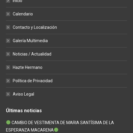
Inicio
opens
opens
opens
in
in
in
Calendario
new
new
new
window
window
window
Contacto y Localización
Galería Multimedia
Noticias / Actualidad
Hazte Hermano
Política de Privacidad
Aviso Legal
Últimas noticias
CAMBIO DE VESTIMENTA DE MARIA SANTÍSIMA DE LA
ESPERANZA MACARENA