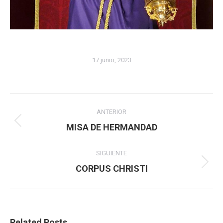
17 junio, 2023
Navegación
ANTERIOR
entre
Publicación
MISA DE HERMANDAD
anterior:
publicaciones
SIGUIENTE
Publicación
CORPUS CHRISTI
siguiente:
Related Posts