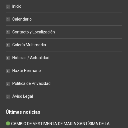
page
page
page
Inicio
opens
opens
opens
in
in
in
Calendario
new
new
new
window
window
window
Contacto y Localización
Galería Multimedia
Noticias / Actualidad
Hazte Hermano
Política de Privacidad
Aviso Legal
Últimas noticias
CAMBIO DE VESTIMENTA DE MARIA SANTÍSIMA DE LA