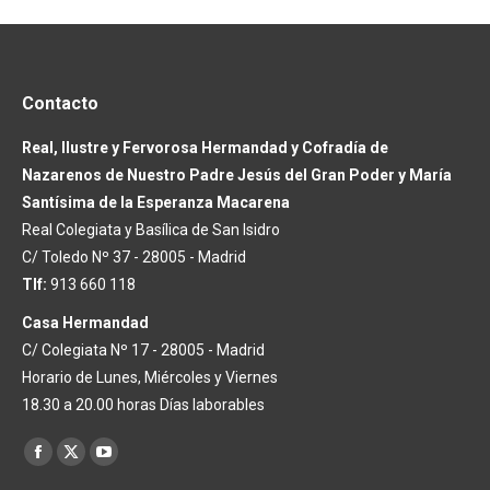
Contacto
Real, Ilustre y Fervorosa Hermandad y Cofradía de
Nazarenos de Nuestro Padre Jesús del Gran Poder y María
Santísima de la Esperanza Macarena
Real Colegiata y Basílica de San Isidro
C/ Toledo Nº 37 - 28005 - Madrid
Tlf:
913 660 118
Casa Hermandad
C/ Colegiata Nº 17 - 28005 - Madrid
Horario de Lunes, Miércoles y Viernes
18.30 a 20.00 horas Días laborables
Encuéntranos en:
Facebook
X
YouTube