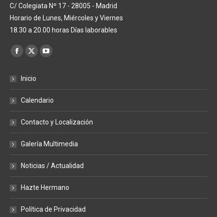
C/ Colegiata Nº 17 - 28005 - Madrid
Horario de Lunes, Miércoles y Viernes
18.30 a 20.00 horas Días laborables
Encuéntranos en:
Facebook
X
YouTube
page
page
page
Inicio
opens
opens
opens
in
in
in
Calendario
new
new
new
window
window
window
Contacto y Localización
Galería Multimedia
Noticias / Actualidad
Hazte Hermano
Política de Privacidad