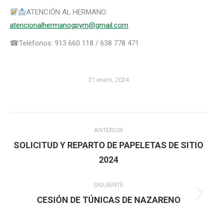
ATENCIÓN AL HERMANO:
atencionalhermanogpym@gmail.com
☎Teléfonos: 913 660 118 / 638 778 471
21 enero, 2024
Navegación
ANTERIOR
entre
SOLICITUD Y REPARTO DE PAPELETAS DE SITIO
Publicación
2024
publicaciones
anterior:
SIGUIENTE
Publicación
CESIÓN DE TÚNICAS DE NAZARENO
siguiente: