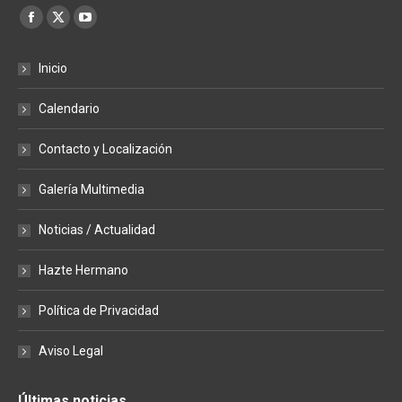
Encuéntranos en:
Facebook
X
YouTube
page
page
page
Inicio
opens
opens
opens
in
in
in
Calendario
new
new
new
window
window
window
Contacto y Localización
Galería Multimedia
Noticias / Actualidad
Hazte Hermano
Política de Privacidad
Aviso Legal
Últimas noticias