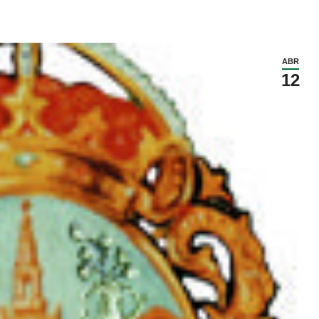
ABR
12