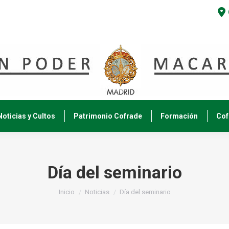
Noticias y Cultos
Patrimonio Cofrade
Formación
Cof
Día del seminario
Estás aquí:
Inicio
Noticias
Día del seminario