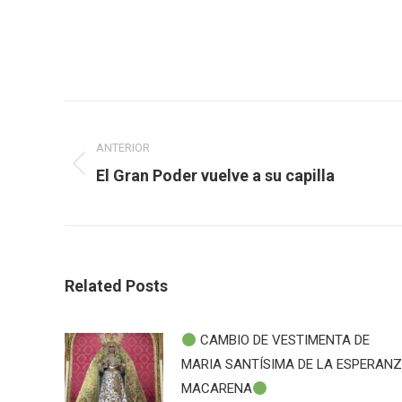
Navegación
ANTERIOR
entre
Publicación
El Gran Poder vuelve a su capilla
publicaciones
anterior:
Related Posts
CAMBIO DE VESTIMENTA DE
MARIA SANTÍSIMA DE LA ESPERAN
MACARENA