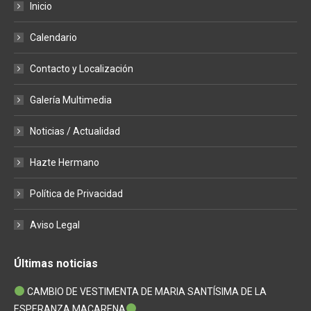
Inicio
opens
opens
opens
in
in
in
Calendario
new
new
new
window
window
window
Contacto y Localización
Galería Multimedia
Noticias / Actualidad
Hazte Hermano
Política de Privacidad
Aviso Legal
Últimas noticias
CAMBIO DE VESTIMENTA DE MARIA SANTÍSIMA DE LA
ESPERANZA MACARENA