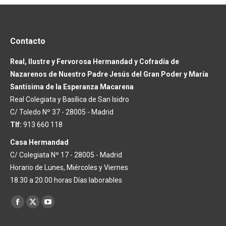
Contacto
Real, Ilustre y Fervorosa Hermandad y Cofradía de
Nazarenos de Nuestro Padre Jesús del Gran Poder y María
Santísima de la Esperanza Macarena
Real Colegiata y Basílica de San Isidro
C/ Toledo Nº 37 - 28005 - Madrid
Tlf:
913 660 118
Casa Hermandad
C/ Colegiata Nº 17 - 28005 - Madrid
Horario de Lunes, Miércoles y Viernes
18.30 a 20.00 horas Días laborables
Encuéntranos en:
Facebook
X
YouTube
page
page
page