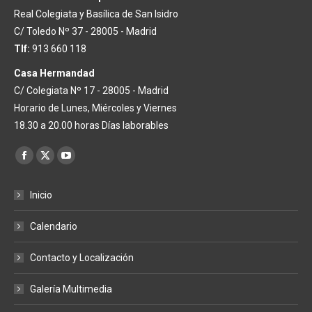
Real Colegiata y Basílica de San Isidro
C/ Toledo Nº 37 - 28005 - Madrid
Tlf:
913 660 118
Casa Hermandad
C/ Colegiata Nº 17 - 28005 - Madrid
Horario de Lunes, Miércoles y Viernes
18.30 a 20.00 horas Días laborables
Encuéntranos en:
Facebook
X
YouTube
page
page
page
Inicio
opens
opens
opens
in
in
in
Calendario
new
new
new
window
window
window
Contacto y Localización
Galería Multimedia