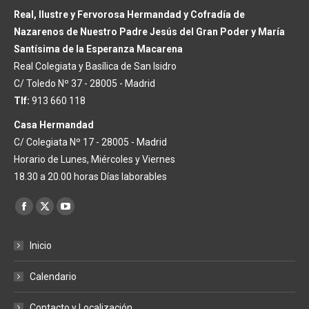
Real, Ilustre y Fervorosa Hermandad y Cofradía de
Nazarenos de Nuestro Padre Jesús del Gran Poder y María
Santísima de la Esperanza Macarena
Real Colegiata y Basílica de San Isidro
C/ Toledo Nº 37 - 28005 - Madrid
Tlf:
913 660 118
Casa Hermandad
C/ Colegiata Nº 17 - 28005 - Madrid
Horario de Lunes, Miércoles y Viernes
18.30 a 20.00 horas Días laborables
Encuéntranos en:
Facebook
X
YouTube
page
page
page
Inicio
opens
opens
opens
in
in
in
Calendario
new
new
new
window
window
window
Contacto y Localización