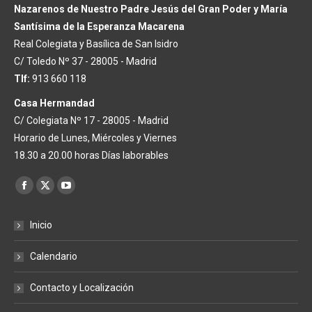
Nazarenos de Nuestro Padre Jesús del Gran Poder y María
Santísima de la Esperanza Macarena
Real Colegiata y Basílica de San Isidro
C/ Toledo Nº 37 - 28005 - Madrid
Tlf:
913 660 118
Casa Hermandad
C/ Colegiata Nº 17 - 28005 - Madrid
Horario de Lunes, Miércoles y Viernes
18.30 a 20.00 horas Días laborables
Encuéntranos en:
Facebook
X
YouTube
page
page
page
Inicio
opens
opens
opens
in
in
in
Calendario
new
new
new
window
window
window
Contacto y Localización