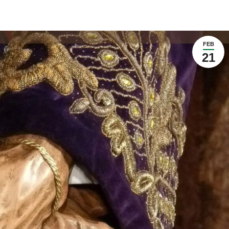
FEB
21