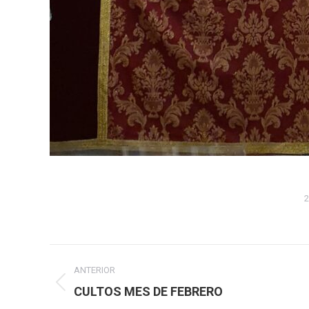
2
Navegación
ANTERIOR
entre
Publicación
CULTOS MES DE FEBRERO
anterior: