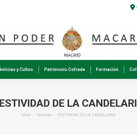
Noticias y Cultos
Patrimonio Cofrade
Formación
Cof
ESTIVIDAD DE LA CANDELAR
Estás aquí:
Inicio
Noticias
FESTIVIDAD DE LA CANDELARIA