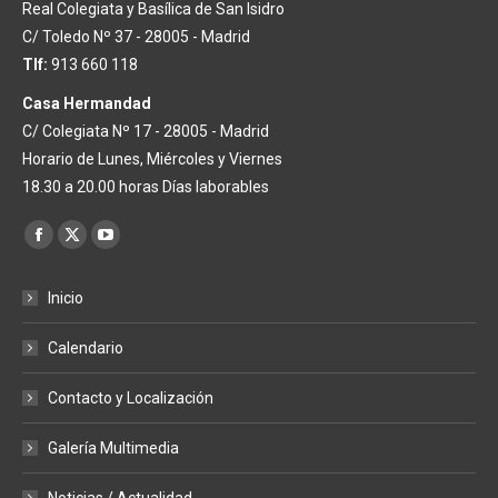
Real Colegiata y Basílica de San Isidro
C/ Toledo Nº 37 - 28005 - Madrid
Tlf:
913 660 118
Casa Hermandad
C/ Colegiata Nº 17 - 28005 - Madrid
Horario de Lunes, Miércoles y Viernes
18.30 a 20.00 horas Días laborables
Encuéntranos en:
Facebook
X
YouTube
page
page
page
Inicio
opens
opens
opens
in
in
in
Calendario
new
new
new
window
window
window
Contacto y Localización
Galería Multimedia
Noticias / Actualidad