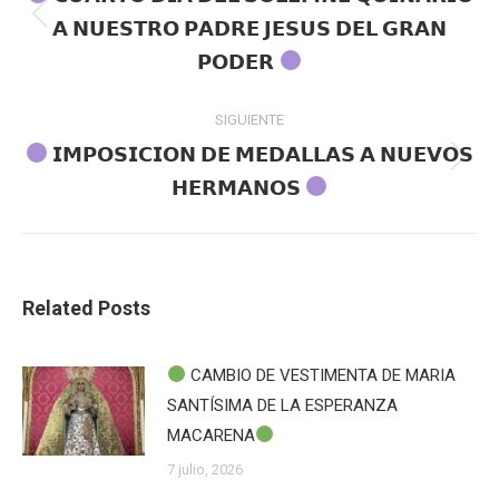
Publicación
𝗔 𝗡𝗨𝗘𝗦𝗧𝗥𝗢 𝗣𝗔𝗗𝗥𝗘 𝗝𝗘𝗦𝗨𝗦 𝗗𝗘𝗟 𝗚𝗥𝗔𝗡
publicaciones
anterior:
𝗣𝗢𝗗𝗘𝗥
SIGUIENTE
𝗜𝗠𝗣𝗢𝗦𝗜𝗖𝗜𝗢𝗡 𝗗𝗘 𝗠𝗘𝗗𝗔𝗟𝗟𝗔𝗦 𝗔 𝗡𝗨𝗘𝗩𝗢𝗦
Publicación
𝗛𝗘𝗥𝗠𝗔𝗡𝗢𝗦
siguiente:
Related Posts
CAMBIO DE VESTIMENTA DE MARIA
SANTÍSIMA DE LA ESPERANZA
MACARENA
7 julio, 2026