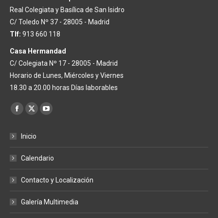
Real Colegiata y Basílica de San Isidro
C/ Toledo Nº 37 - 28005 - Madrid
Tlf:
913 660 118
Casa Hermandad
C/ Colegiata Nº 17 - 28005 - Madrid
Horario de Lunes, Miércoles y Viernes
18.30 a 20.00 horas Días laborables
Encuéntranos en:
Facebook
X
YouTube
page
page
page
Inicio
opens
opens
opens
in
in
in
Calendario
new
new
new
window
window
window
Contacto y Localización
Galería Multimedia