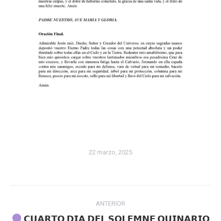
22 marzo, 2025
Navegación
ANTERIOR
entre
𝗖𝗨𝗔𝗥𝗧𝗢 𝗗𝗜𝗔 𝗗𝗘𝗟 𝗦𝗢𝗟𝗘𝗠𝗡𝗘 𝗤𝗨𝗜𝗡𝗔𝗥𝗜𝗢