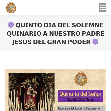
Buscar
Buscar:
𝗤𝗨𝗜𝗡𝗧𝗢 𝗗𝗜𝗔 𝗗𝗘𝗟 𝗦𝗢𝗟𝗘𝗠𝗡𝗘
𝗤𝗨𝗜𝗡𝗔𝗥𝗜𝗢 𝗔 𝗡𝗨𝗘𝗦𝗧𝗥𝗢 𝗣𝗔𝗗𝗥𝗘
𝗝𝗘𝗦𝗨𝗦 𝗗𝗘𝗟 𝗚𝗥𝗔𝗡 𝗣𝗢𝗗𝗘𝗥
Estás aquí: