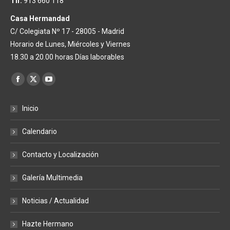
Tlf:
913 660 118
Casa Hermandad
C/ Colegiata Nº 17 - 28005 - Madrid
Horario de Lunes, Miércoles y Viernes
18.30 a 20.00 horas Días laborables
Encuéntranos en:
Facebook
X
YouTube
page
page
page
Inicio
opens
opens
opens
in
in
in
Calendario
new
new
new
window
window
window
Contacto y Localización
Galería Multimedia
Noticias / Actualidad
Hazte Hermano