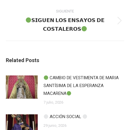
anterior:
publicaciones
SIGUIENTE
𝗦𝗜𝗚𝗨𝗘𝗡 𝗟𝗢𝗦 𝗘𝗡𝗦𝗔𝗬𝗢𝗦 𝗗𝗘
Publicación
𝗖𝗢𝗦𝗧𝗔𝗟𝗘𝗥𝗢𝗦⁣
siguiente:
Related Posts
CAMBIO DE VESTIMENTA DE MARIA
SANTÍSIMA DE LA ESPERANZA
MACARENA
7 julio, 2026
ACCIÓN SOCIAL
29 junio, 2026