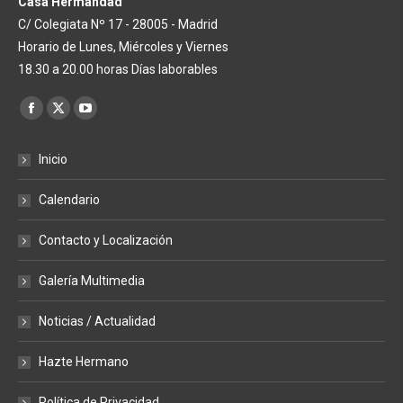
Casa Hermandad
C/ Colegiata Nº 17 - 28005 - Madrid
Horario de Lunes, Miércoles y Viernes
18.30 a 20.00 horas Días laborables
Encuéntranos en:
Facebook
X
YouTube
page
page
page
Inicio
opens
opens
opens
in
in
in
Calendario
new
new
new
window
window
window
Contacto y Localización
Galería Multimedia
Noticias / Actualidad
Hazte Hermano
Política de Privacidad