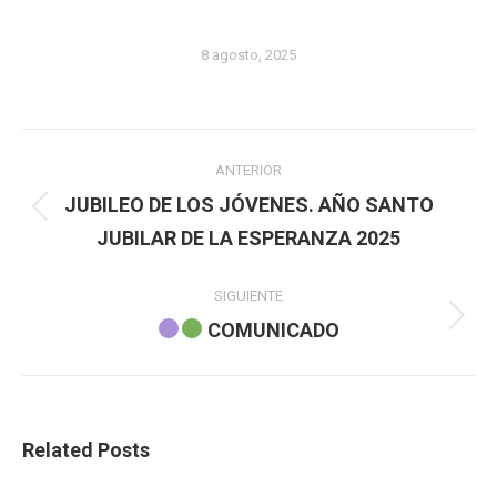
8 agosto, 2025
Navegación
ANTERIOR
entre
JUBILEO DE LOS JÓVENES. AÑO SANTO
Publicación
JUBILAR DE LA ESPERANZA 2025
publicaciones
anterior:
SIGUIENTE
Publicación
COMUNICADO
siguiente:
Related Posts