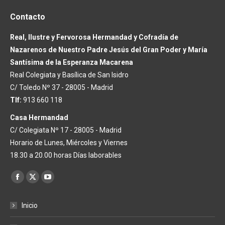
Contacto
Real, Ilustre y Fervorosa Hermandad y Cofradía de
Nazarenos de Nuestro Padre Jesús del Gran Poder y María
Santísima de la Esperanza Macarena
Real Colegiata y Basílica de San Isidro
C/ Toledo Nº 37 - 28005 - Madrid
Tlf:
913 660 118
Casa Hermandad
C/ Colegiata Nº 17 - 28005 - Madrid
Horario de Lunes, Miércoles y Viernes
18.30 a 20.00 horas Días laborables
Encuéntranos en:
Facebook
X
YouTube
page
page
page
Inicio
opens
opens
opens
in
in
in