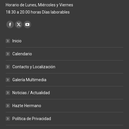
Horario de Lunes, Miércoles y Viernes
18.30 a 20.00 horas Días laborables
Encuéntranos en:
Facebook
X
YouTube
page
page
page
Inicio
opens
opens
opens
in
in
in
Calendario
new
new
new
window
window
window
Contacto y Localización
Galería Multimedia
Noticias / Actualidad
Hazte Hermano
Política de Privacidad